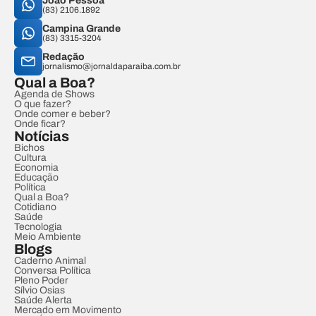
João Pessoa
(83) 2106.1892
Campina Grande
(83) 3315-3204
Redação
jornalismo@jornaldaparaiba.com.br
Qual a Boa?
Agenda de Shows
O que fazer?
Onde comer e beber?
Onde ficar?
Notícias
Bichos
Cultura
Economia
Educação
Política
Qual a Boa?
Cotidiano
Saúde
Tecnologia
Meio Ambiente
Blogs
Caderno Animal
Conversa Política
Pleno Poder
Sílvio Osias
Saúde Alerta
Mercado em Movimento