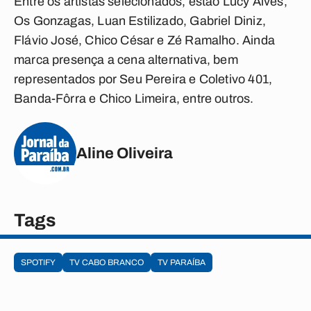
Entre os artistas selecionados, estão Lucy Alves,
Os Gonzagas, Luan Estilizado, Gabriel Diniz,
Flávio José, Chico César e Zé Ramalho. Ainda
marca presença a cena alternativa, bem
representados por Seu Pereira e Coletivo 401,
Banda-Fôrra e Chico Limeira, entre outros.
Aline Oliveira
Tags
SPOTIFY
TV CABO BRANCO
TV PARAÍBA