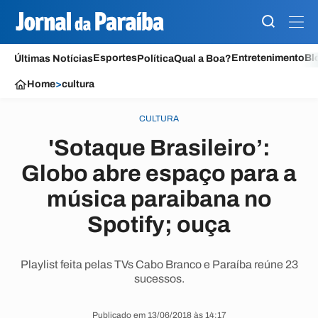
Esportes
Entretenimento
Bl
Últimas Notícias
Política
Qual a Boa?
Home
>
cultura
CULTURA
'Sotaque Brasileiro’:
Globo abre espaço para a
música paraibana no
Spotify; ouça
Playlist feita pelas TVs Cabo Branco e Paraíba reúne 23
sucessos.
Publicado em 13/06/2018 às 14:17