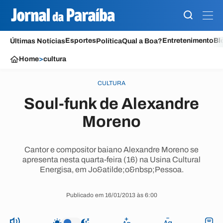
Esportes
Entretenimento
Bl
Últimas Notícias
Política
Qual a Boa?
Home
>
cultura
CULTURA
Soul-funk de Alexandre
Moreno
Cantor e compositor baiano Alexandre Moreno se
apresenta nesta quarta-feira (16) na Usina Cultural
Energisa, em Jo&atilde;o&nbsp;Pessoa.
Publicado em 16/01/2013 às 6:00