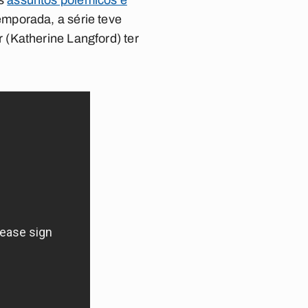
os
assuntos polêmicos e
mporada, a série teve
(Katherine Langford) ter