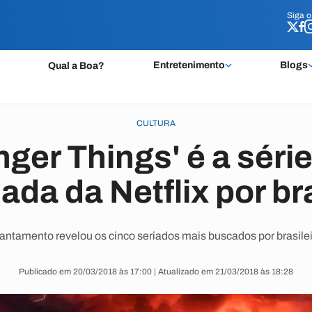
Siga 
Siga 
Entretenimento
Blogs
Qual a Boa?
CULTURA
nger Things' é a séri
da da Netflix por br
antamento revelou os cinco seriados mais buscados por brasilei
Publicado em 20/03/2018 às 17:00 | Atualizado em 21/03/2018 às 18:28