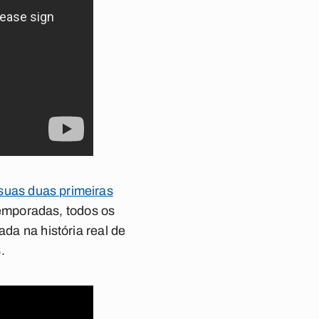
suas duas primeiras
emporadas, todos os
ada na história real de
.