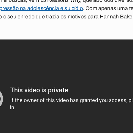
 mil buscas, vem
13 Reasons Why
, que abordou divers
pressão na adolescência e suicídio
. Com apenas uma te
 o seu enredo que trazia os motivos para Hannah Baker 