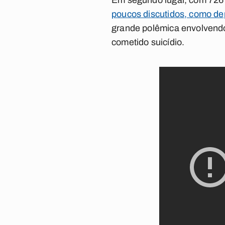
Em segundo lugar, com 726
poucos discutidos, como de
grande polêmica envolvendo
cometido suicídio.