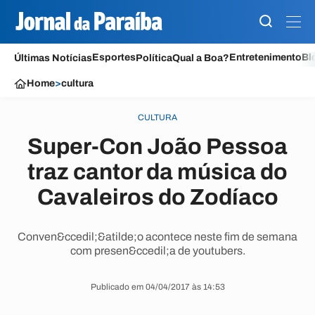
Esportes
Entretenimento
Bl
Últimas Notícias
Política
Qual a Boa?
Home
>
cultura
CULTURA
Super-Con João Pessoa
traz cantor da música do
Cavaleiros do Zodíaco
Conven&ccedil;&atilde;o acontece neste fim de semana
com presen&ccedil;a de youtubers.
Publicado em 04/04/2017 às 14:53