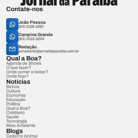
Contate-nos
João Pessoa
(83) 2106.1892
Campina Grande
(83) 3315-3204
Redação
jornalismo@jornaldaparaiba.com.br
Qual a Boa?
Agenda de Shows
O que fazer?
Onde comer e beber?
Onde ficar?
Notícias
Bichos
Cultura
Economia
Educação
Política
Qual a Boa?
Cotidiano
Saúde
Tecnologia
Meio Ambiente
Blogs
Caderno Animal