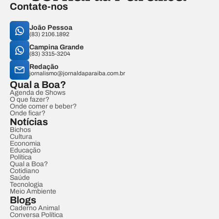
Contate-nos
João Pessoa
(83) 2106.1892
Campina Grande
(83) 3315-3204
Redação
jornalismo@jornaldaparaiba.com.br
Qual a Boa?
Agenda de Shows
O que fazer?
Onde comer e beber?
Onde ficar?
Notícias
Bichos
Cultura
Economia
Educação
Política
Qual a Boa?
Cotidiano
Saúde
Tecnologia
Meio Ambiente
Blogs
Caderno Animal
Conversa Política