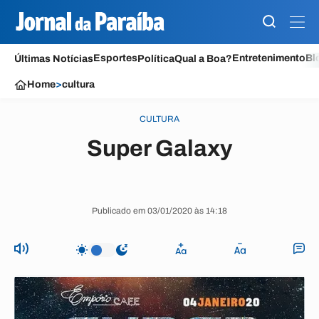
Esportes
Entretenimento
Bl
Últimas Notícias
Política
Qual a Boa?
Home
>
cultura
CULTURA
Super Galaxy
Publicado em 03/01/2020 às 14:18