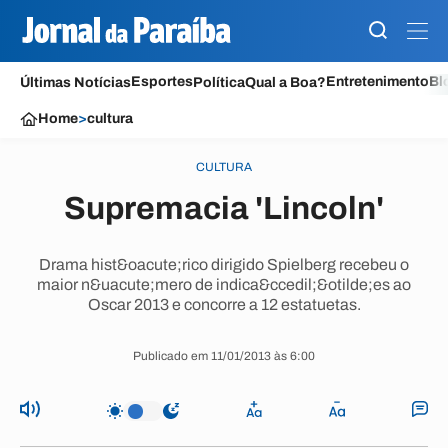
Esportes
Entretenimento
Bl
Últimas Notícias
Política
Qual a Boa?
Home
>
cultura
CULTURA
Supremacia 'Lincoln'
Drama hist&oacute;rico dirigido Spielberg recebeu o
maior n&uacute;mero de indica&ccedil;&otilde;es ao
Oscar 2013 e concorre a 12 estatuetas.
Publicado em 11/01/2013 às 6:00