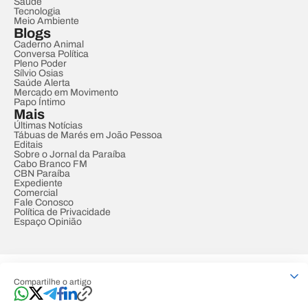
Saúde
Tecnologia
Meio Ambiente
Blogs
Caderno Animal
Conversa Política
Pleno Poder
Sílvio Osias
Saúde Alerta
Mercado em Movimento
Papo Íntimo
Mais
Últimas Notícias
Tábuas de Marés em João Pessoa
Editais
Sobre o Jornal da Paraíba
Cabo Branco FM
CBN Paraíba
Expediente
Comercial
Fale Conosco
Política de Privacidade
Espaço Opinião
© REDE PARAÍBA DE COMUNICAÇÃO
Compartilhe o artigo
Developed by
Designed by