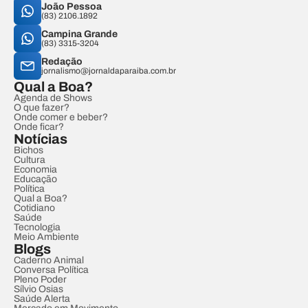
João Pessoa
(83) 2106.1892
Campina Grande
(83) 3315-3204
Redação
jornalismo@jornaldaparaiba.com.br
Qual a Boa?
Agenda de Shows
O que fazer?
Onde comer e beber?
Onde ficar?
Notícias
Bichos
Cultura
Economia
Educação
Política
Qual a Boa?
Cotidiano
Saúde
Tecnologia
Meio Ambiente
Blogs
Caderno Animal
Conversa Política
Pleno Poder
Sílvio Osias
Saúde Alerta