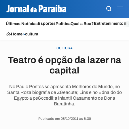
Esportes
Entretenimento
Bl
Últimas Notícias
Política
Qual a Boa?
Home
>
cultura
CULTURA
Teatro é opção da lazer na
capital
No Paulo Pontes se apresenta Melhores do Mundo, no
Santa Roza biografia de Z&eacute; Lins e no Ednaldo do
Egypto a pe&ccedil;a infantil Casamento de Dona
Baratinha.
Publicado em 08/10/2011 às 6:30