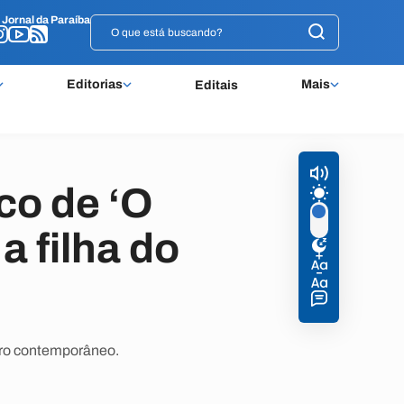
o
o
Jornal da Paraíba
Jornal da Paraíba
Editorias
Mais
Editais
co de ‘O
 filha do
tro contemporâneo.