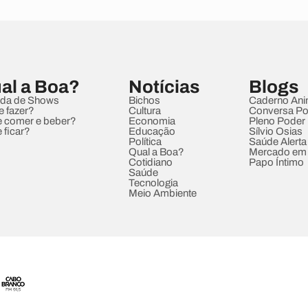
al a Boa?
Notícias
Blogs
da de Shows
Bichos
Caderno Ani
e fazer?
Cultura
Conversa Pol
 comer e beber?
Economia
Pleno Poder
 ficar?
Educação
Sílvio Osias
Política
Saúde Alerta
Qual a Boa?
Mercado em
Cotidiano
Papo Íntimo
Saúde
Tecnologia
Meio Ambiente