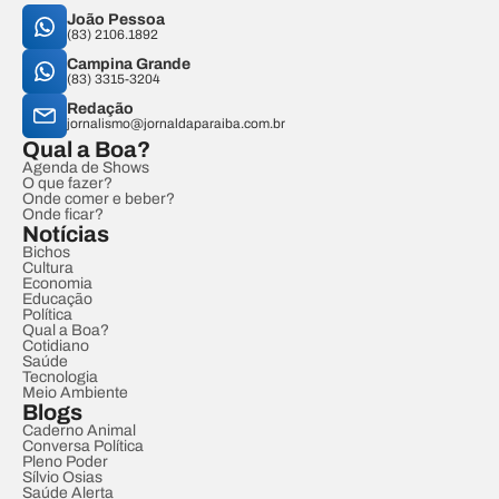
João Pessoa
(83) 2106.1892
Campina Grande
(83) 3315-3204
Redação
jornalismo@jornaldaparaiba.com.br
Qual a Boa?
Agenda de Shows
O que fazer?
Onde comer e beber?
Onde ficar?
Notícias
Bichos
Cultura
Economia
Educação
Política
Qual a Boa?
Cotidiano
Saúde
Tecnologia
Meio Ambiente
Blogs
Caderno Animal
Conversa Política
Pleno Poder
Sílvio Osias
Saúde Alerta