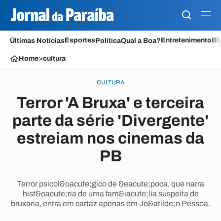
Esportes
Entretenimento
Bl
Últimas Notícias
Política
Qual a Boa?
Home
>
cultura
CULTURA
Terror 'A Bruxa' e terceira
parte da série 'Divergente'
estreiam nos cinemas da
PB
Terror psicol&oacute;gico de &eacute;poca, que narra
hist&oacute;ria de uma fam&iacute;lia suspeita de
bruxaria, entra em cartaz apenas em Jo&atilde;o Pessoa.