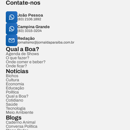
Contate-nos
João Pessoa
(83) 2106.1892
Campina Grande
(83) 3315-3204
Redação
jornalismo@jornaldaparaiba.com.br
Qual a Boa?
Agenda de Shows
O que fazer?
Onde comer e beber?
Onde ficar?
Notícias
Bichos
Cultura
Economia
Educação
Política
Qual a Boa?
Cotidiano
Saúde
Tecnologia
Meio Ambiente
Blogs
Caderno Animal
Conversa Política