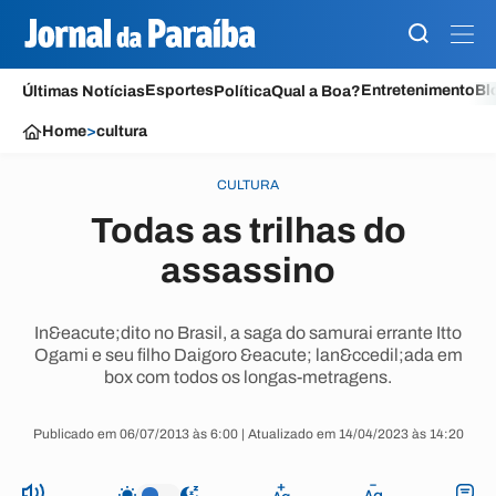
Esportes
Entretenimento
Bl
Últimas Notícias
Política
Qual a Boa?
Home
>
cultura
CULTURA
Todas as trilhas do
assassino
In&eacute;dito no Brasil, a saga do samurai errante Itto
Ogami e seu filho Daigoro &eacute; lan&ccedil;ada em
box com todos os longas-metragens.
Publicado em 06/07/2013 às 6:00 | Atualizado em 14/04/2023 às 14:20