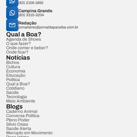
(83) 2106.1892
Campina Grande
(83) 3315-3204
Redação
jornalismo@jornaldaparaiba.com.br
Qual a Boa?
Agenda de Shows
O que fazer?
Onde comer e beber?
Onde ficar?
Notícias
Bichos
Cultura
Economia
Educação
Política
Qual a Boa?
Cotidiano
Saúde
Tecnologia
Meio Ambiente
Blogs
Caderno Animal
Conversa Política
Pleno Poder
Sílvio Osias
Saúde Alerta
Mercado em Movimento