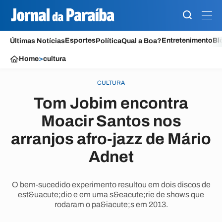
Esportes
Entretenimento
Bl
Últimas Notícias
Política
Qual a Boa?
Home
>
cultura
CULTURA
Tom Jobim encontra
Moacir Santos nos
arranjos afro-jazz de Mário
Adnet
O bem-sucedido experimento resultou em dois discos de
est&uacute;dio e em uma s&eacute;rie de shows que
rodaram o pa&iacute;s em 2013.