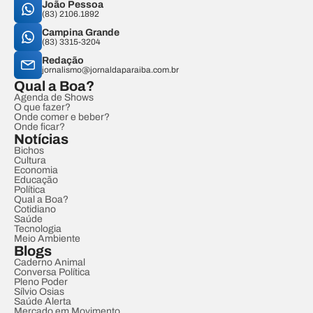
João Pessoa
(83) 2106.1892
Campina Grande
(83) 3315-3204
Redação
jornalismo@jornaldaparaiba.com.br
Qual a Boa?
Agenda de Shows
O que fazer?
Onde comer e beber?
Onde ficar?
Notícias
Bichos
Cultura
Economia
Educação
Política
Qual a Boa?
Cotidiano
Saúde
Tecnologia
Meio Ambiente
Blogs
Caderno Animal
Conversa Política
Pleno Poder
Sílvio Osias
Saúde Alerta
Mercado em Movimento