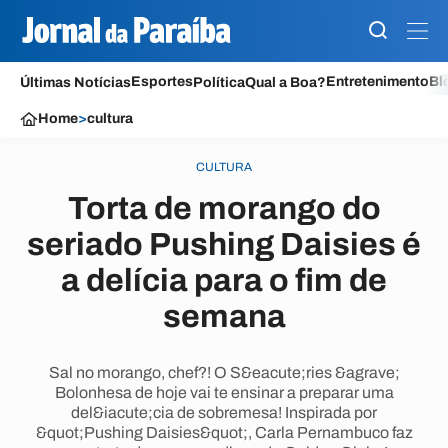
Esportes
Entretenimento
Bl
Últimas Notícias
Política
Qual a Boa?
Home
>
cultura
CULTURA
Torta de morango do
seriado Pushing Daisies é
a delícia para o fim de
semana
Sal no morango, chef?! O S&eacute;ries &agrave;
Bolonhesa de hoje vai te ensinar a preparar uma
del&iacute;cia de sobremesa! Inspirada por
&quot;Pushing Daisies&quot;, Carla Pernambuco faz