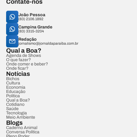
Contate-nos
João Pessoa
(83) 2106.1892
Campina Grande
(83) 3315-3204
Redação
jornalismo@jornaldaparaiba.com.br
Qual a Boa?
Agenda de Shows
O que fazer?
Onde comer e beber?
Onde ficar?
Notícias
Bichos
Cultura
Economia
Educação
Política
Qual a Boa?
Cotidiano
Saúde
Tecnologia
Meio Ambiente
Blogs
Caderno Animal
Conversa Política
Pleno Poder