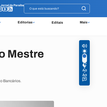
o
o
Jornal da Paraíba
Jornal da Paraíba
Editorias
Mais
Editais
vo Mestre
do Bancários.