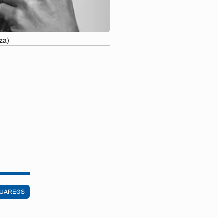
za)
TUAREGS