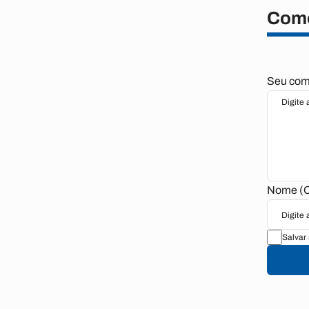
Come
Seu come
Nome (O
Salvar