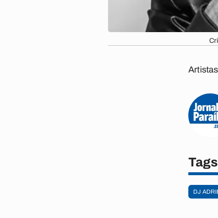
Cr
Artista
Tags
DJ ADRI