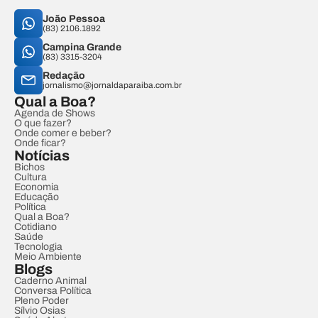
João Pessoa
(83) 2106.1892
Campina Grande
(83) 3315-3204
Redação
jornalismo@jornaldaparaiba.com.br
Qual a Boa?
Agenda de Shows
O que fazer?
Onde comer e beber?
Onde ficar?
Notícias
Bichos
Cultura
Economia
Educação
Política
Qual a Boa?
Cotidiano
Saúde
Tecnologia
Meio Ambiente
Blogs
Caderno Animal
Conversa Política
Pleno Poder
Sílvio Osias