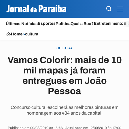
Esportes
Entretenimento
Bl
Últimas Notícias
Política
Qual a Boa?
Home
>
cultura
CULTURA
Vamos Colorir: mais de 10
mil mapas já foram
entregues em João
Pessoa
Concurso cultural escolherá as melhores pinturas em
homenagem aos 434 anos da capital.
Publicado em 09/08/2019 às 15:46 | Atualizado em 12/09/2019 às 17:00