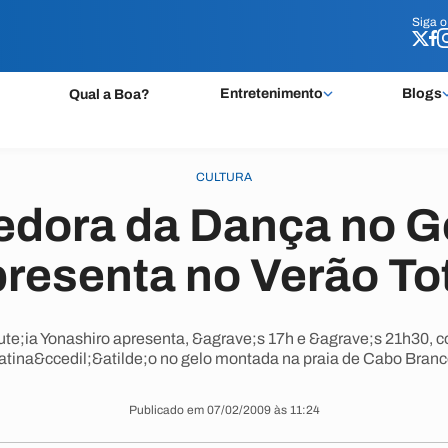
Siga 
Siga 
Entretenimento
Blogs
Qual a Boa?
CULTURA
dora da Dança no G
resenta no Verão To
e;ia Yonashiro apresenta, &agrave;s 17h e &agrave;s 21h30, co
atina&ccedil;&atilde;o no gelo montada na praia de Cabo Branc
Publicado em 07/02/2009 às 11:24