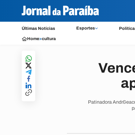
Esportes
Últimas Notícias
Política
Home
>
cultura
Vence
ap
Patinadora Andr&eacut
p