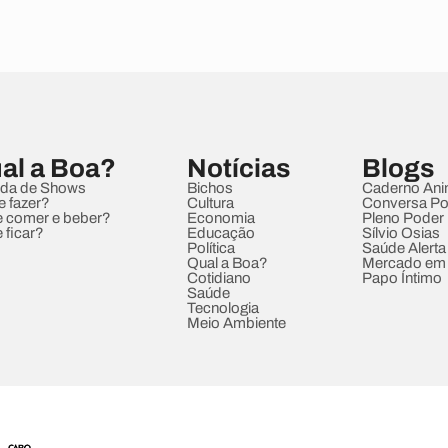
al a Boa?
Notícias
Blogs
da de Shows
Bichos
Caderno Ani
e fazer?
Cultura
Conversa Pol
 comer e beber?
Economia
Pleno Poder
 ficar?
Educação
Sílvio Osias
Política
Saúde Alerta
Qual a Boa?
Mercado em
Cotidiano
Papo Íntimo
Saúde
Tecnologia
Meio Ambiente