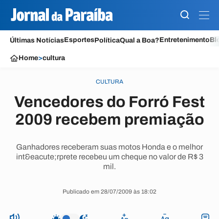
Esportes
Entretenimento
Bl
Últimas Notícias
Política
Qual a Boa?
Home
>
cultura
CULTURA
Vencedores do Forró Fest
2009 recebem premiação
Ganhadores receberam suas motos Honda e o melhor
int&eacute;rprete recebeu um cheque no valor de R$ 3
mil.
Publicado em 28/07/2009 às 18:02