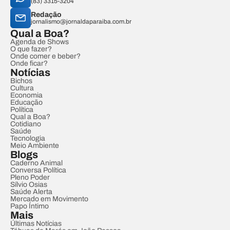
(83) 3315-3204
Redação
jornalismo@jornaldaparaiba.com.br
Qual a Boa?
Agenda de Shows
O que fazer?
Onde comer e beber?
Onde ficar?
Notícias
Bichos
Cultura
Economia
Educação
Política
Qual a Boa?
Cotidiano
Saúde
Tecnologia
Meio Ambiente
Blogs
Caderno Animal
Conversa Política
Pleno Poder
Sílvio Osias
Saúde Alerta
Mercado em Movimento
Papo Íntimo
Mais
Últimas Notícias