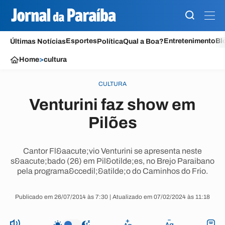
Esportes
Entretenimento
Bl
Últimas Notícias
Política
Qual a Boa?
Home
>
cultura
CULTURA
Venturini faz show em
Pilões
Cantor Fl&aacute;vio Venturini se apresenta neste
s&aacute;bado (26) em Pil&otilde;es, no Brejo Paraibano
pela programa&ccedil;&atilde;o do Caminhos do Frio.
Publicado em 26/07/2014 às 7:30 | Atualizado em 07/02/2024 às 11:18