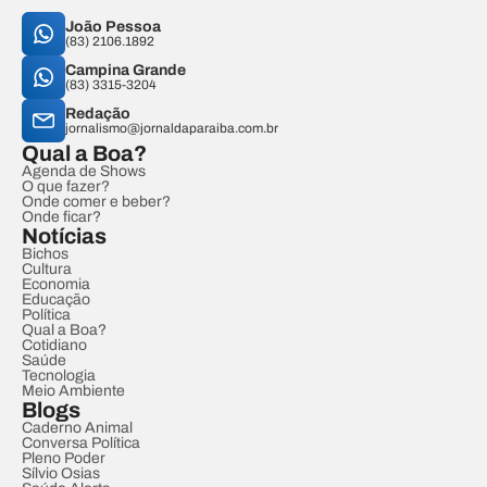
João Pessoa
(83) 2106.1892
Campina Grande
(83) 3315-3204
Redação
jornalismo@jornaldaparaiba.com.br
Qual a Boa?
Agenda de Shows
O que fazer?
Onde comer e beber?
Onde ficar?
Notícias
Bichos
Cultura
Economia
Educação
Política
Qual a Boa?
Cotidiano
Saúde
Tecnologia
Meio Ambiente
Blogs
Caderno Animal
Conversa Política
Pleno Poder
Sílvio Osias