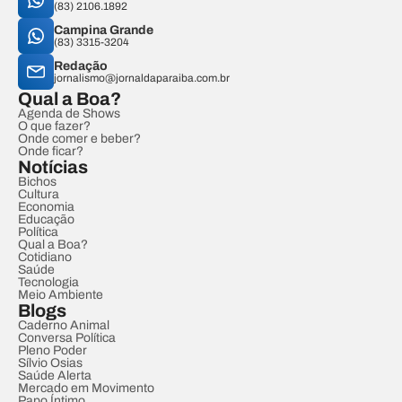
(83) 2106.1892
Campina Grande
(83) 3315-3204
Redação
jornalismo@jornaldaparaiba.com.br
Qual a Boa?
Agenda de Shows
O que fazer?
Onde comer e beber?
Onde ficar?
Notícias
Bichos
Cultura
Economia
Educação
Política
Qual a Boa?
Cotidiano
Saúde
Tecnologia
Meio Ambiente
Blogs
Caderno Animal
Conversa Política
Pleno Poder
Sílvio Osias
Saúde Alerta
Mercado em Movimento
Papo Íntimo