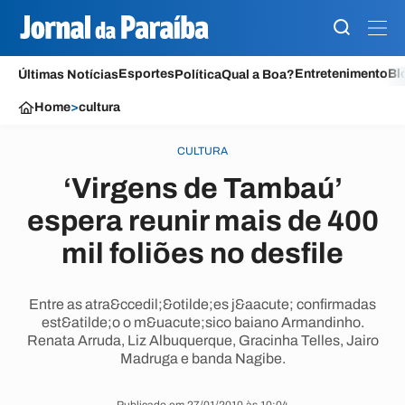
Esportes
Entretenimento
Bl
Últimas Notícias
Política
Qual a Boa?
Home
>
cultura
CULTURA
‘Virgens de Tambaú’
espera reunir mais de 400
mil foliões no desfile
Entre as atra&ccedil;&otilde;es j&aacute; confirmadas
est&atilde;o o m&uacute;sico baiano Armandinho.
Renata Arruda, Liz Albuquerque, Gracinha Telles, Jairo
Madruga e banda Nagibe.