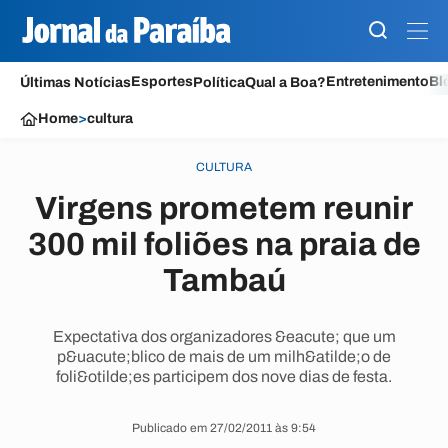
Esportes
Entretenimento
Bl
Últimas Notícias
Política
Qual a Boa?
Home
>
cultura
CULTURA
Virgens prometem reunir
300 mil foliões na praia de
Tambaú
Expectativa dos organizadores &eacute; que um
p&uacute;blico de mais de um milh&atilde;o de
foli&otilde;es participem dos nove dias de festa.
Publicado em 27/02/2011 às 9:54