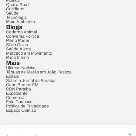
Política
Qual a Boa?
Cotidiano
Saúde
Tecnologia
Meio Ambiente
Blogs
Caderno Animal
Conversa Política
Pleno Poder
Sílvio Osias
Saúde Alerta
Mercado em Movimento
Papo Íntimo
Mais
Últimas Notícias
Tábuas de Marés em João Pessoa
Editais
Sobre o Jornal da Paraíba
Cabo Branco FM
CBN Paraíba
Expediente
Comercial
Fale Conosco
Política de Privacidade
Espaço Opinião
© REDE PARAÍBA DE COMUNICAÇÃO