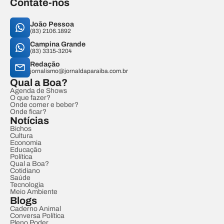
Contate-nos
João Pessoa
(83) 2106.1892
Campina Grande
(83) 3315-3204
Redação
jornalismo@jornaldaparaiba.com.br
Qual a Boa?
Agenda de Shows
O que fazer?
Onde comer e beber?
Onde ficar?
Notícias
Bichos
Cultura
Economia
Educação
Política
Qual a Boa?
Cotidiano
Saúde
Tecnologia
Meio Ambiente
Blogs
Caderno Animal
Conversa Política
Pleno Poder