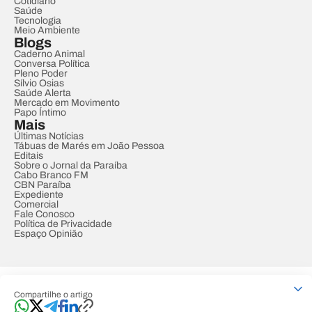
Cotidiano
Saúde
Tecnologia
Meio Ambiente
Blogs
Caderno Animal
Conversa Política
Pleno Poder
Sílvio Osias
Saúde Alerta
Mercado em Movimento
Papo Íntimo
Mais
Últimas Notícias
Tábuas de Marés em João Pessoa
Editais
Sobre o Jornal da Paraíba
Cabo Branco FM
CBN Paraíba
Expediente
Comercial
Fale Conosco
Política de Privacidade
Espaço Opinião
© REDE PARAÍBA DE COMUNICAÇÃO
Compartilhe o artigo
Developed by
Designed by