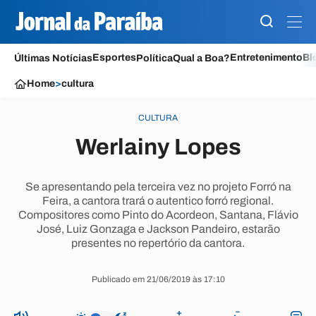
Esportes
Entretenimento
Bl
Últimas Notícias
Política
Qual a Boa?
Home
>
cultura
CULTURA
Werlainy Lopes
Se apresentando pela terceira vez no projeto Forró na
Feira, a cantora trará o autentico forró regional.
Compositores como Pinto do Acordeon, Santana, Flávio
José, Luiz Gonzaga e Jackson Pandeiro, estarão
presentes no repertório da cantora.
Publicado em 21/06/2019 às 17:10