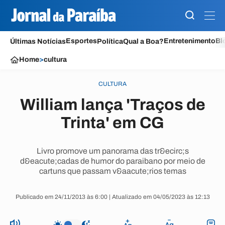
Esportes
Entretenimento
Bl
Últimas Notícias
Política
Qual a Boa?
Home
>
cultura
CULTURA
William lança 'Traços de
Trinta' em CG
Livro promove um panorama das tr&ecirc;s
d&eacute;cadas de humor do paraibano por meio de
cartuns que passam v&aacute;rios temas
Publicado em 24/11/2013 às 6:00 | Atualizado em 04/05/2023 às 12:13