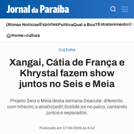
Esportes
Entretenimento
Bl
Últimas Notícias
Política
Qual a Boa?
Home
>
cultura
CULTURA
Xangai, Cátia de França e
Khrystal fazem show
juntos no Seis e Meia
Projeto Seis e Meia desta semana &eacute; diferente,
com tr&ecirc;s atra&ccedil;&otilde;es no palco, cantando
juntos e separados.
Publicado em 17/06/2009 às 8:42