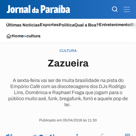
Esportes
Entretenimento
Bl
Últimas Notícias
Política
Qual a Boa?
Home
>
cultura
CULTURA
Zazueira
A sexta-feira vai ser de muita brasilidade na pista do
Empório Café com as discotecagens dos DJs Rodrigo
Lins, Domênica e Raphael Fraga que jogam para o
público muito axé, funk, bregafunk, forró e aquele pop de
lei.
Publicado em 05/04/2019 às 11:30