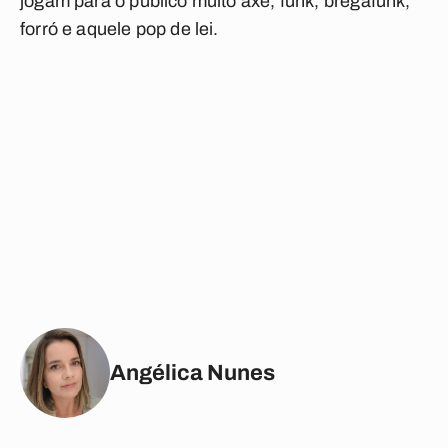
jogam para o público muito axé, funk, bregafunk,
forró e aquele pop de lei.
Angélica Nunes