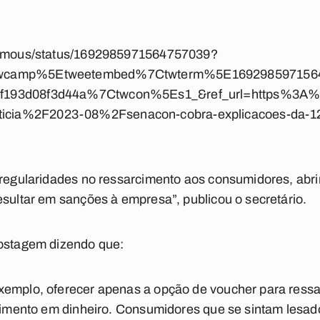
_damous/status/1692985971564757039?
Ctwcamp%5Etweetembed%7Ctwterm%5E16929859715
f193d08f3d44a%7Ctwcon%5Es1_&ref_url=https%3A%2
cia%2F2023-08%2Fsenacon-cobra-explicacoes-da-123
irregularidades no ressarcimento aos consumidores, ab
esultar em sanções à empresa”, publicou o secretário.
postagem dizendo que:
emplo, oferecer apenas a opção de voucher para ressarc
arcimento em dinheiro. Consumidores que se sintam les