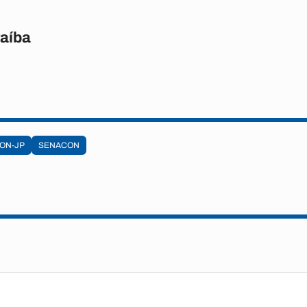
raíba
ON-JP
SENACON