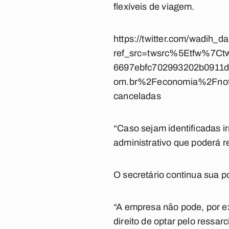
flexíveis de viagem.
https://twitter.com/wadih
ref_src=twsrc%5Etfw%7
6697ebfc702993202b0911d
om.br%2Feconomia%2Fnoti
canceladas
“Caso sejam identificadas 
administrativo que poderá r
O secretário continua sua 
“A empresa não pode, por ex
direito de optar pelo ress