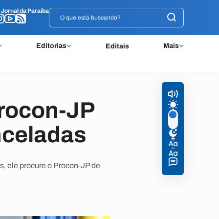
o
o
Jornal da Paraíba
Jornal da Paraíba
Editorias
Mais
Editais
Procon-JP
nceladas
, ele procure o Procon-JP de