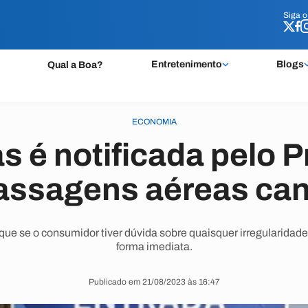
Siga 
Siga 
Entretenimento
Blogs
Qual a Boa?
ECONOMIA
s é notificada pelo 
assagens aéreas ca
e se o consumidor tiver dúvida sobre quaisquer irregularidades
forma imediata.
Publicado em 21/08/2023 às 16:47