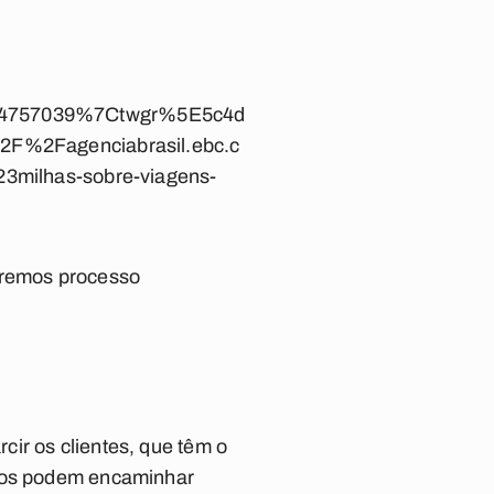
64757039%7Ctwgr%5E5c4d
F%2Fagenciabrasil.ebc.c
milhas-sobre-viagens-
riremos processo
ir os clientes, que têm o
ados podem encaminhar