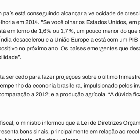
 país está conseguindo alcançar a velocidade de cresci
lhoria em 2014. "Se você olhar os Estados Unidos, em 
stá em torno de 1,6% ou 1,7%, um pouco menor do que 
ndia desacelerou e a União Europeia está com um PIB 
positivo no próximo ano. Os países emergentes que de
ilidade”.
ta ser cedo para fazer projeções sobre o último trimest
sempenho da econonia brasileira, impulsionado pelos i
comparação a 2012; e a produção agrícola. “A dúvida fi
fiscal, o ministro informou que a Lei de Diretrizes Orç
resenta bons sinais, principalmente em relação ao reco