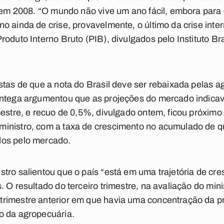
a em 2008. “O mundo não vive um ano fácil, embora para 
 ainda de crise, provavelmente, o último da crise inter
oduto Interno Bruto (PIB), divulgados pelo Instituto Bra
stas de que a nota do Brasil deve ser rebaixada pelas 
Mantega argumentou que as projeções do mercado indic
mestre, e recuo de 0,5%, divulgado ontem, ficou próximo
inistro, com a taxa de crescimento no acumulado de qua
dos pelo mercado.
tro salientou que o país “está em uma trajetória de cre
 O resultado do terceiro trimestre, na avaliação do minis
rimestre anterior em que havia uma concentração da p
o da agropecuária.