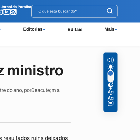
o
o
Jornal da Paraíba
Jornal da Paraíba
Editorias
Mais
Editais
z ministro
stre do ano, por&eacute;m a
 resultados ruins deixados