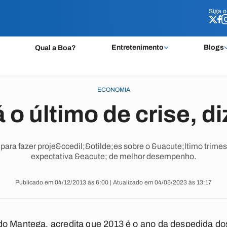
Siga 
Siga 
Entretenimento
Blogs
Qual a Boa?
ECONOMIA
 o último de crise, di
para fazer proje&ccedil;&otilde;es sobre o &uacute;ltimo trime
expectativa &eacute; de melhor desempenho.
Publicado em 04/12/2013 às 6:00 | Atualizado em 04/05/2023 às 13:17
do Mantega, acredita que 2013 é o ano da despedida dos