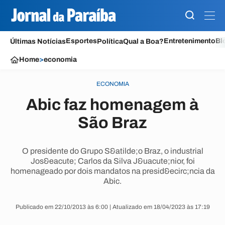
Esportes
Entretenimento
Bl
Últimas Notícias
Política
Qual a Boa?
Home
>
economia
ECONOMIA
Abic faz homenagem à
São Braz
O presidente do Grupo S&atilde;o Braz, o industrial
Jos&eacute; Carlos da Silva J&uacute;nior, foi
homenageado por dois mandatos na presid&ecirc;ncia da
Abic.
Publicado em 22/10/2013 às 6:00 | Atualizado em 18/04/2023 às 17:19