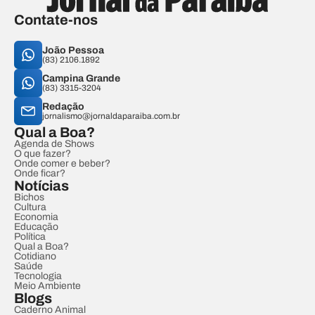
Contate-nos
João Pessoa
(83) 2106.1892
Campina Grande
(83) 3315-3204
Redação
jornalismo@jornaldaparaiba.com.br
Qual a Boa?
Agenda de Shows
O que fazer?
Onde comer e beber?
Onde ficar?
Notícias
Bichos
Cultura
Economia
Educação
Política
Qual a Boa?
Cotidiano
Saúde
Tecnologia
Meio Ambiente
Blogs
Caderno Animal