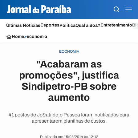
Esportes
Entretenimento
Bl
Últimas Notícias
Política
Qual a Boa?
Home
>
economia
ECONOMIA
"Acabaram as
promoções", justifica
Sindipetro-PB sobre
aumento
41 postos de Jo&atilde;o Pessoa foram notificados para
apresentarem planilhas de custos.
Publicado em 15/08/2014 às 12:12