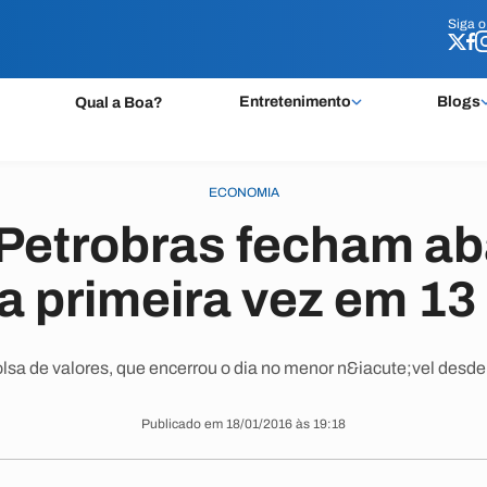
Siga 
Siga 
Entretenimento
Blogs
Qual a Boa?
ECONOMIA
Petrobras fecham ab
la primeira vez em 13
lsa de valores, que encerrou o dia no menor n&iacute;vel desd
Publicado em 18/01/2016 às 19:18