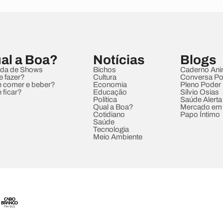
al a Boa?
Notícias
Blogs
da de Shows
Bichos
Caderno Ani
e fazer?
Cultura
Conversa Pol
 comer e beber?
Economia
Pleno Poder
 ficar?
Educação
Sílvio Osias
Política
Saúde Alerta
Qual a Boa?
Mercado em
Cotidiano
Papo Íntimo
Saúde
Tecnologia
Meio Ambiente