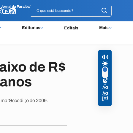
o
o
Jornal da Paraíba
Jornal da Paraíba
Editorias
Mais
Editais
aixo de R$
 anos
e mar&ccedil;o de 2009.