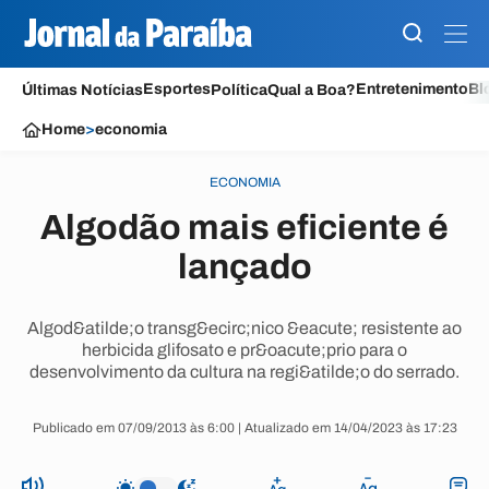
Esportes
Entretenimento
Bl
Últimas Notícias
Política
Qual a Boa?
Home
>
economia
ECONOMIA
Algodão mais eficiente é
lançado
Algod&atilde;o transg&ecirc;nico &eacute; resistente ao
herbicida glifosato e pr&oacute;prio para o
desenvolvimento da cultura na regi&atilde;o do serrado.
Publicado em 07/09/2013 às 6:00 | Atualizado em 14/04/2023 às 17:23