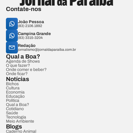
Contate-nos
João Pessoa
(83) 2106.1892
Campina Grande
(83) 3315-3204
Redação
jornalismo@jornaldaparaiba.com.br
Qual a Boa?
Agenda de Shows
O que fazer?
Onde comer e beber?
Onde ficar?
Notícias
Bichos
Cultura
Economia
Educação
Política
Qual a Boa?
Cotidiano
Saúde
Tecnologia
Meio Ambiente
Blogs
Caderno Animal