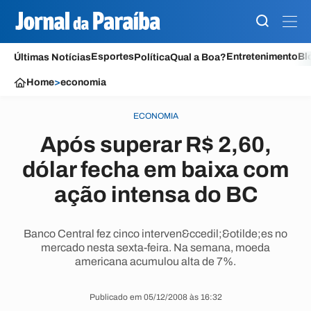
Esportes
Entretenimento
Bl
Últimas Notícias
Política
Qual a Boa?
Home
>
economia
ECONOMIA
Após superar R$ 2,60,
dólar fecha em baixa com
ação intensa do BC
Banco Central fez cinco interven&ccedil;&otilde;es no
mercado nesta sexta-feira. Na semana, moeda
americana acumulou alta de 7%.
Publicado em 05/12/2008 às 16:32