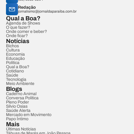
Redação
jornalismo@jornaldaparaiba.com.br
Qual a Boa?
Agenda de Shows
O que fazer?
Onde comer e beber?
Onde ficar?
Notícias
Bichos
Cultura
Economia
Educação
Política
Qual a Boa?
Cotidiano
Saúde
Tecnologia
Meio Ambiente
Blogs
Caderno Animal
Conversa Política
Pleno Poder
Sílvio Osias
Saúde Alerta
Mercado em Movimento
Papo Íntimo
Mais
Últimas Notícias
Tábuas de Marés em João Pessoa