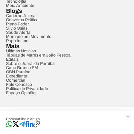
Tecnologia
Meio Ambiente
Blogs
Caderno Animal
Conversa Política
Pleno Poder
Sílvio Osias
Saúde Alerta
Mercado em Movimento
Papo Íntimo
Mais
Últimas Notícias
Tábuas de Marés em João Pessoa
Editais
Sobre o Jornal da Paraíba
Cabo Branco FM
CBN Paraíba
Expediente
Comercial
Fale Conosco
Política de Privacidade
Espaço Opinião
© REDE PARAÍBA DE COMUNICAÇÃO
Compartilhe o artigo
Developed by
Designed by