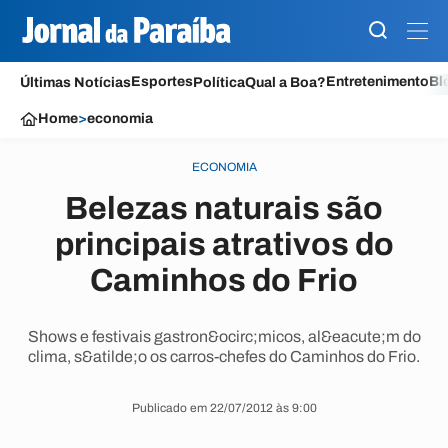
Esportes
Entretenimento
Bl
Últimas Notícias
Política
Qual a Boa?
Home
>
economia
ECONOMIA
Belezas naturais são
principais atrativos do
Caminhos do Frio
Shows e festivais gastron&ocirc;micos, al&eacute;m do
clima, s&atilde;o os carros-chefes do Caminhos do Frio.
Publicado em 22/07/2012 às 9:00