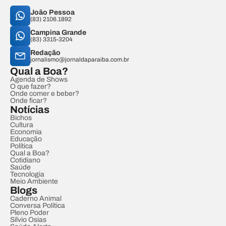
João Pessoa
(83) 2106.1892
Campina Grande
(83) 3315-3204
Redação
jornalismo@jornaldaparaiba.com.br
Qual a Boa?
Agenda de Shows
O que fazer?
Onde comer e beber?
Onde ficar?
Notícias
Bichos
Cultura
Economia
Educação
Política
Qual a Boa?
Cotidiano
Saúde
Tecnologia
Meio Ambiente
Blogs
Caderno Animal
Conversa Política
Pleno Poder
Sílvio Osias