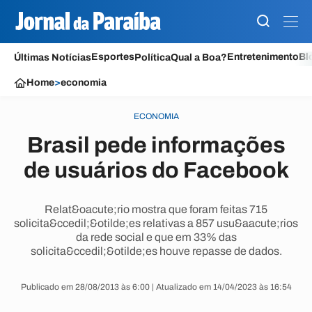
Esportes
Entretenimento
Bl
Últimas Notícias
Política
Qual a Boa?
Home
>
economia
ECONOMIA
Brasil pede informações
de usuários do Facebook
Relat&oacute;rio mostra que foram feitas 715
solicita&ccedil;&otilde;es relativas a 857 usu&aacute;rios
da rede social e que em 33% das
solicita&ccedil;&otilde;es houve repasse de dados.
Publicado em 28/08/2013 às 6:00 | Atualizado em 14/04/2023 às 16:54