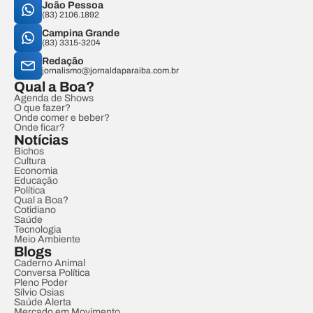
João Pessoa
(83) 2106.1892
Campina Grande
(83) 3315-3204
Redação
jornalismo@jornaldaparaiba.com.br
Qual a Boa?
Agenda de Shows
O que fazer?
Onde comer e beber?
Onde ficar?
Notícias
Bichos
Cultura
Economia
Educação
Política
Qual a Boa?
Cotidiano
Saúde
Tecnologia
Meio Ambiente
Blogs
Caderno Animal
Conversa Política
Pleno Poder
Sílvio Osias
Saúde Alerta
Mercado em Movimento