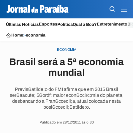
Esportes
Entretenimento
Bl
Últimas Notícias
Política
Qual a Boa?
Home
>
economia
ECONOMIA
Brasil será a 5ª economia
mundial
Previs&atilde;o do FMI afirma que em 2015 Brasil
ser&aacute; 5&ordf; maior econ&ocirc;mia do planeta,
desbancando a Fran&ccedil;a, atual colocada nesta
posi&ccedil;&atilde;o.
Publicado em 28/12/2011 às 6:30