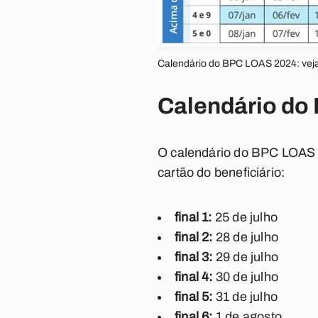
Calendário do BPC LOAS 2024: veja
Calendário do 
O calendário do BPC LOAS d
cartão do beneficiário:
final 1:
25 de julho
final 2:
28 de julho
final 3:
29 de julho
final 4:
30 de julho
final 5:
31 de julho
final 6:
1 de agosto