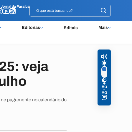
o
o
Jornal da Paraíba
Jornal da Paraíba
Editorias
Mais
Editais
5: veja
ulho
as de pagamento no calendário do