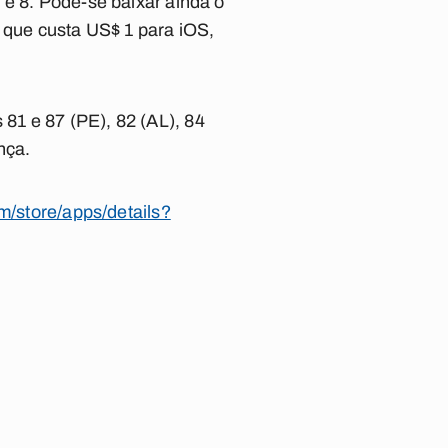
 e 8. Pode-se baixar ainda o
, que custa US$ 1 para iOS,
81 e 87 (PE), 82 (AL), 84
nça.
om/store/apps/details?