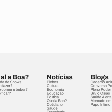
al a Boa?
Notícias
Blogs
da de Shows
Bichos
Caderno Ani
e fazer?
Cultura
Conversa Pol
 comer e beber?
Economia
Pleno Poder
 ficar?
Educação
Sílvio Osias
Política
Saúde Alerta
Qual a Boa?
Mercado em
Cotidiano
Papo Íntimo
Saúde