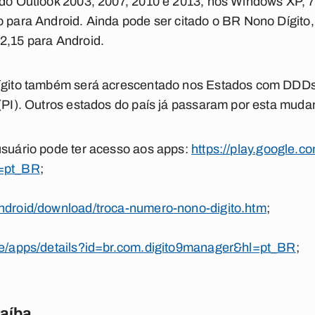
 do Outlook 2003, 2007, 2010 e 2013, nos Windows XP, 7
o para Android. Ainda pode ser citado o BR Nono Dígito
2,15 para Android.
dígito também será acrescentado nos Estados com DDDs 
 (PI). Outros estados do país já passaram por esta muda
usuário pode ter acesso aos apps:
https://play.google.c
l=pt_BR
;
android/download/troca-numero-nono-digito.htm
;
ore/apps/details?id=br.com.digito9manager&hl=pt_BR
;
raíba