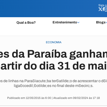
Siga 
Siga 
Entretenimento
Blogs
Qual a Boa?
ECONOMIA
es da Paraíba ganha
artir do dia 31 de ma
s de linhas na Para&iacute;ba ter&atilde;o de acrescentar o d&i
liga&ccedil;&otilde;es no final deste m&ecirc;s.
Publicado em 12/05/2015 às 6:00 | Atualizado em 09/02/2024 às 17:18