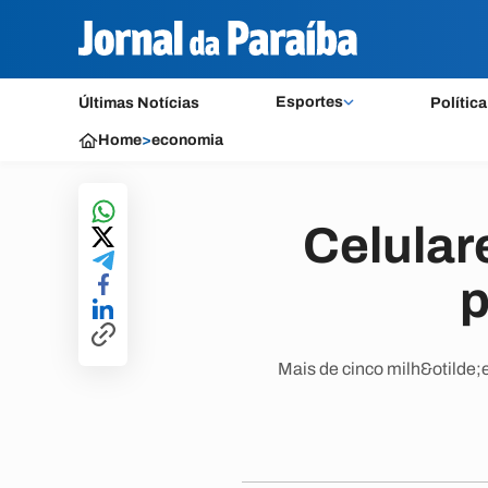
Esportes
Últimas Notícias
Política
Home
>
economia
Celular
p
Mais de cinco milh&otilde;e