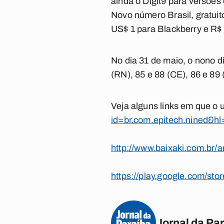
ainda o Digit9 para versões
Novo número Brasil, gratuit
US$ 1 para Blackberry e R$ 
No dia 31 de maio, o nono 
(RN), 85 e 88 (CE), 86 e 89
Veja alguns links em que o 
id=br.com.epitech.nined&h
http://www.baixaki.com.br/
https://play.google.com/st
Jornal da Pa