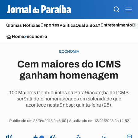
Esportes
Entretenimento
Bl
Últimas Notícias
Política
Qual a Boa?
Home
>
economia
ECONOMIA
Cem maiores do ICMS
ganham homenagem
100 Maiores Contribuintes da Para&iacute;ba do ICMS
ser&atilde;o homenageados em solenidade que
acontece nesta&nbsp; quinta-feira (25).
Publicado em 25/04/2013 às 6:00 | Atualizado em 13/04/2023 às 14:52