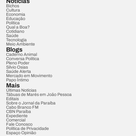
Notícias
Bichos
Cultura
Economia
Educação
Política
Qual a Boa?
Cotidiano
Saúde
Tecnologia
Meio Ambiente
Blogs
Caderno Animal
Conversa Política
Pleno Poder
Sílvio Osias
Saúde Alerta
Mercado em Movimento
Papo Íntimo
Mais
Últimas Notícias
Tábuas de Marés em João Pessoa
Editais
Sobre o Jornal da Paraíba
Cabo Branco FM
CBN Paraíba
Expediente
Comercial
Fale Conosco
Política de Privacidade
Espaço Opinião