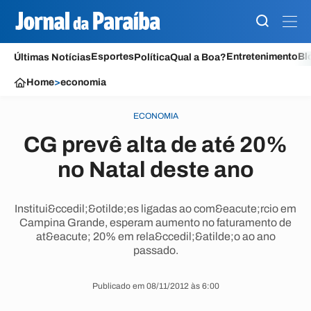
Esportes
Entretenimento
Bl
Últimas Notícias
Política
Qual a Boa?
Home
>
economia
ECONOMIA
CG prevê alta de até 20%
no Natal deste ano
Institui&ccedil;&otilde;es ligadas ao com&eacute;rcio em
Campina Grande, esperam aumento no faturamento de
at&eacute; 20% em rela&ccedil;&atilde;o ao ano
passado.
Publicado em 08/11/2012 às 6:00