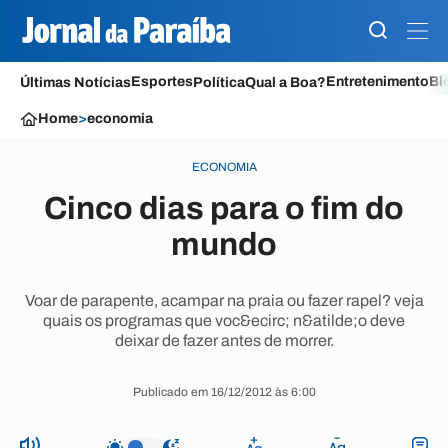
Esportes
Entretenimento
Bl
Últimas Notícias
Política
Qual a Boa?
Home
>
economia
ECONOMIA
Cinco dias para o fim do
mundo
Voar de parapente, acampar na praia ou fazer rapel? veja
quais os programas que voc&ecirc; n&atilde;o deve
deixar de fazer antes de morrer.
Publicado em 16/12/2012 às 6:00