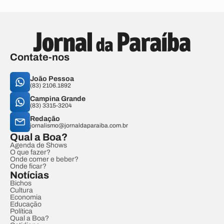
Contate-nos
João Pessoa
(83) 2106.1892
Campina Grande
(83) 3315-3204
Redação
jornalismo@jornaldaparaiba.com.br
Qual a Boa?
Agenda de Shows
O que fazer?
Onde comer e beber?
Onde ficar?
Notícias
Bichos
Cultura
Economia
Educação
Política
Qual a Boa?