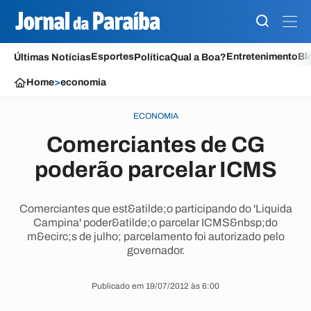
Esportes
Entretenimento
Bl
Últimas Notícias
Política
Qual a Boa?
Home
>
economia
ECONOMIA
Comerciantes de CG
poderão parcelar ICMS
Comerciantes que est&atilde;o participando do 'Liquida
Campina' poder&atilde;o parcelar ICMS&nbsp;do
m&ecirc;s de julho; parcelamento foi autorizado pelo
governador.
Publicado em 19/07/2012 às 6:00