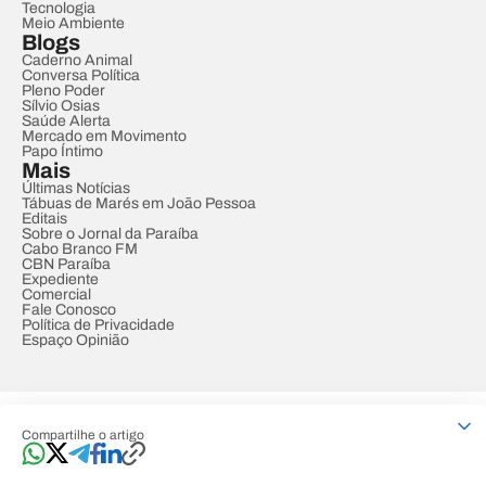
Tecnologia
Meio Ambiente
Blogs
Caderno Animal
Conversa Política
Pleno Poder
Sílvio Osias
Saúde Alerta
Mercado em Movimento
Papo Íntimo
Mais
Últimas Notícias
Tábuas de Marés em João Pessoa
Editais
Sobre o Jornal da Paraíba
Cabo Branco FM
CBN Paraíba
Expediente
Comercial
Fale Conosco
Política de Privacidade
Espaço Opinião
© REDE PARAÍBA DE COMUNICAÇÃO
Compartilhe o artigo
Developed by
Designed by