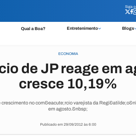
Siga 
Siga 
Entretenimento
Blogs
Qual a Boa?
ECONOMIA
io de JP reage em a
cresce 10,19%
 crescimento no com&eacute;rcio varejista da Regi&atilde;o&n
em agosto.&nbsp;
Publicado em 29/09/2012 às 6:00