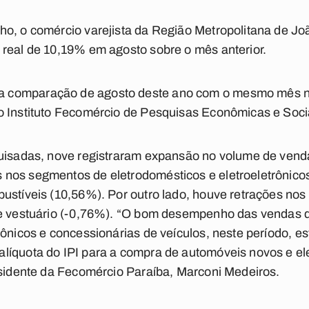
ho, o comércio varejista da Região Metropolitana de J
 real de 10,19% em agosto sobre o mês anterior.
 comparação de agosto deste ano com o mesmo mês n
o Instituto Fecomércio de Pesquisas Econômicas e Socia
quisadas, nove registraram expansão no volume de ven
nos segmentos de eletrodomésticos e eletroeletrônico
ustíveis (10,56%). Por outro lado, houve retrações no
 e vestuário (-0,76%). “O bom desempenho das vendas 
rônicos e concessionárias de veículos, neste período, es
líquota do IPI para a compra de automóveis novos e e
esidente da Fecomércio Paraíba, Marconi Medeiros.