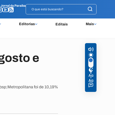
o
o
Jornal da Paraíba
Jornal da Paraíba
Editorias
Mais
Editais
gosto e
bsp;Metropolitana foi de 10,19%