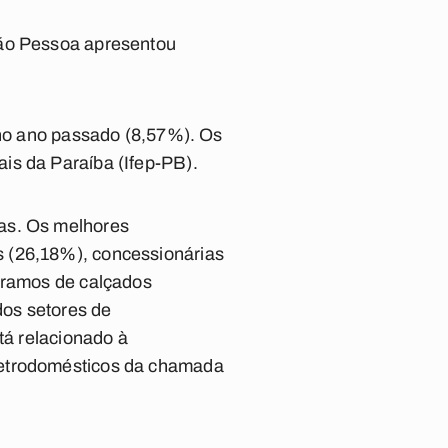
oão Pessoa apresentou
o ano passado (8,57%). Os
is da Paraíba (Ifep-PB).
das. Os melhores
s (26,18%), concessionárias
s ramos de calçados
dos setores de
tá relacionado à
letrodomésticos da chamada