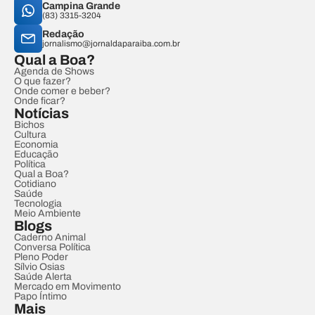
Campina Grande
(83) 3315-3204
Redação
jornalismo@jornaldaparaiba.com.br
Qual a Boa?
Agenda de Shows
O que fazer?
Onde comer e beber?
Onde ficar?
Notícias
Bichos
Cultura
Economia
Educação
Política
Qual a Boa?
Cotidiano
Saúde
Tecnologia
Meio Ambiente
Blogs
Caderno Animal
Conversa Política
Pleno Poder
Sílvio Osias
Saúde Alerta
Mercado em Movimento
Papo Íntimo
Mais