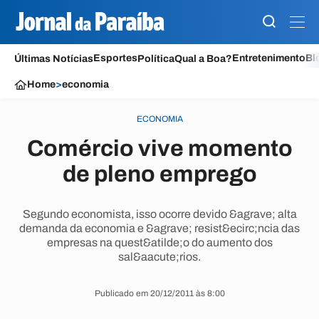
Esportes
Entretenimento
Bl
Últimas Notícias
Política
Qual a Boa?
Home
>
economia
ECONOMIA
Comércio vive momento
de pleno emprego
Segundo economista, isso ocorre devido &agrave; alta
demanda da economia e &agrave; resist&ecirc;ncia das
empresas na quest&atilde;o do aumento dos
sal&aacute;rios.
Publicado em 20/12/2011 às 8:00