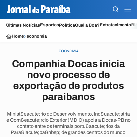
Esportes
Entretenimento
Bl
Últimas Notícias
Política
Qual a Boa?
Home
>
economia
ECONOMIA
Companhia Docas inicia
novo processo de
exportação de produtos
paraibanos
Minist&eacute;rio do Desenvolvimento, Ind&uacute;stria
e Com&eacute;rcio Exterior (MDIC) apoia a Docas-PB no
contato entre os terminais portu&aacute;rios da
Para&iacute;ba&nbsp; de grandes centros do mundo.