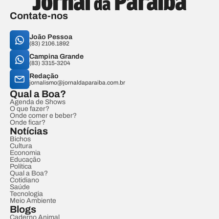
Contate-nos
João Pessoa
(83) 2106.1892
Campina Grande
(83) 3315-3204
Redação
jornalismo@jornaldaparaiba.com.br
Qual a Boa?
Agenda de Shows
O que fazer?
Onde comer e beber?
Onde ficar?
Notícias
Bichos
Cultura
Economia
Educação
Política
Qual a Boa?
Cotidiano
Saúde
Tecnologia
Meio Ambiente
Blogs
Caderno Animal