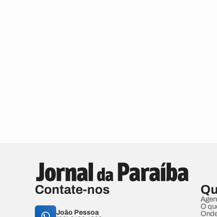
Contate-nos
Qu
Agen
O qu
João Pessoa
Onde