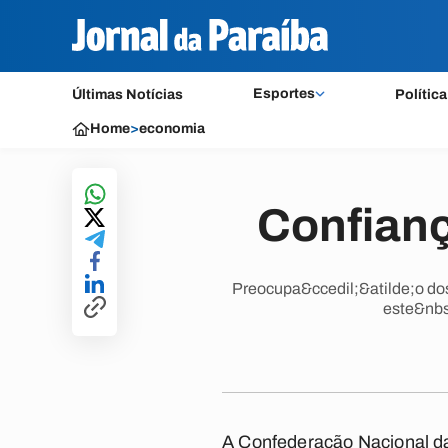
Esportes
Últimas Notícias
Política
Home
>
economia
Confianç
Preocupa&ccedil;&atilde;o do
este&nb
A Confederação Nacional da 