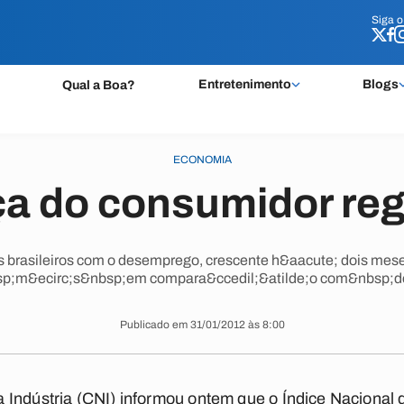
Siga 
Siga 
Entretenimento
Blogs
Qual a Boa?
ECONOMIA
a do consumidor regi
s brasileiros com o desemprego, crescente h&aacute; dois mes
sp;m&ecirc;s&nbsp;em compara&ccedil;&atilde;o com&nbsp;d
Publicado em 31/01/2012 às 8:00
Indústria (CNI) informou ontem que o Índice Nacional 