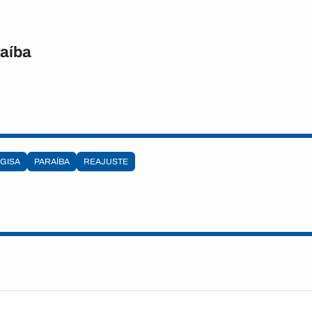
raíba
GISA
PARAÍBA
REAJUSTE