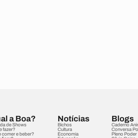
al a Boa?
Notícias
Blogs
da de Shows
Bichos
Caderno Ani
e fazer?
Cultura
Conversa Pol
 comer e beber?
Economia
Pleno Poder