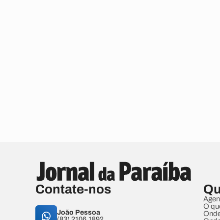
Contate-nos
Qu
Agen
O qu
João Pessoa
Onde
(83) 2106.1892